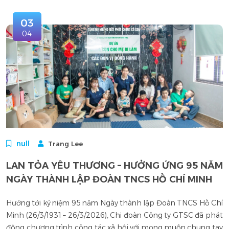
03
04
null
Trang Lee
LAN TỎA YÊU THƯƠNG – HƯỞNG ỨNG 95 NĂM
NGÀY THÀNH LẬP ĐOÀN TNCS HỒ CHÍ MINH
Hướng tới kỷ niệm 95 năm Ngày thành lập Đoàn TNCS Hồ Chí
Minh (26/3/1931 – 26/3/2026), Chi đoàn Công ty GTSC đã phát
động chương trình công tác xã hội với mong muốn chung tay