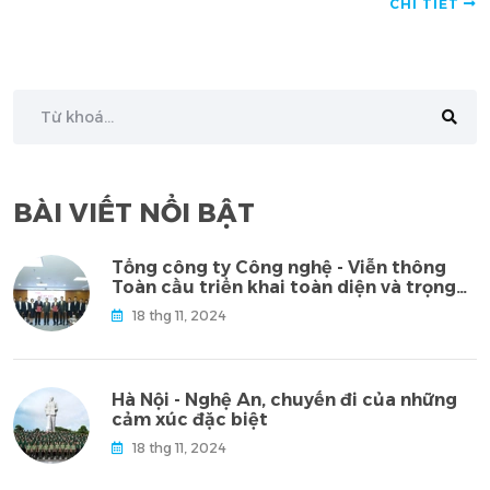
CHI TIẾT
BÀI VIẾT NỔI BẬT
Tổng công ty Công nghệ - Viễn thông
Toàn cầu triển khai toàn diện và trọng
tâm dịch vụ bưu chính qua hợp tác
18 thg 11, 2024
chiến lược với Tổng công ty Bưu điện
Việt Nam
Hà Nội - Nghệ An, chuyến đi của những
cảm xúc đặc biệt
18 thg 11, 2024