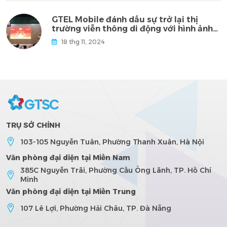
GTEL Mobile đánh dấu sự trở lại thị
trường viễn thông di động với hình ảnh
chuyên nghiệp, hiện đại
18 thg 11, 2024
TRỤ SỞ CHÍNH
103-105 Nguyễn Tuân, Phường Thanh Xuân, Hà Nội
Văn phòng đại diện tại Miền Nam
385C Nguyễn Trãi, Phường Cầu Ông Lãnh, TP. Hồ Chí
Minh
Văn phòng đại diện tại Miền Trung
107 Lê Lợi, Phường Hải Châu, TP. Đà Nẵng