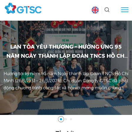
LAN TỎA YÊU THƯƠNG – HƯỞNG ỨNG 95
NĂM NGÀY THÀNH LẬP ĐOÀN TNCS HỒ CHÍ
MINH
Hướng tới kỷ niệm 95 năm Ngày thành lập Đoàn TNCS Hồ Chí
Minh (26/3/1931 – 26/3/2026), Chi đoàn Công ty GTSC đã phát
động chương trình công tác xã hội với mong muốn chung tay
sẻ chia, lan tỏa tinh thần tương thân tương ái đến cộng đồng.